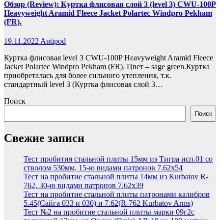
Обзор (Review): Куртка флисовая слой 3 (level 3) CWU-100P
Heavyweight Aramid Fleece Jacket Polartec Windpro Pekham
(FR).
19.11.2022
Antipod
Куртка флисовая level 3 CWU-100P Heavyweight Aramid Fleece
Jacket Polartec Windpro Pekham (FR). Цвет – sage green.Куртка
приобреталась для более сильного утепления, т.к.
стандартный level 3 (Куртка флисовая слой 3…
Поиск
Поиск
Свежие записи
Тест пробития стальной плиты 15мм из Тигра исп.01 со
стволом 530мм, 15-ю видами патронов 7.62х54
Тест на пробитие стальной плиты 14мм из Kurbatov R-
762, 30-ю видами патронов 7.62х39
Тест на пробитие стальной плиты патронами калибров
5.45(Сайга 033 и 030) и 7.62(R-762 Kurbatov Arms)
Тест №2 на пробитие стальной плиты марки 09г2с