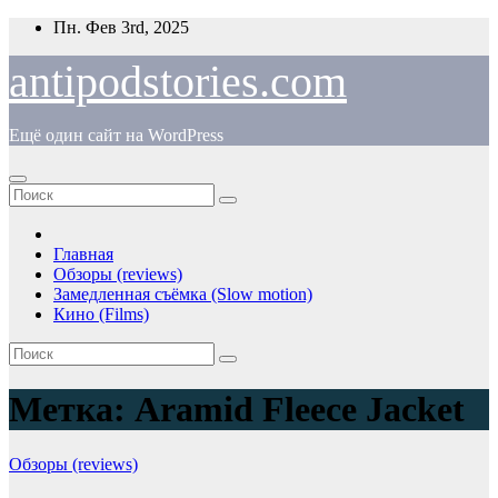
Перейти
Пн. Фев 3rd, 2025
к
содержимому
antipodstories.com
Ещё один сайт на WordPress
Главная
Обзоры (reviews)
Замедленная съёмка (Slow motion)
Кино (Films)
Метка:
Aramid Fleece Jacket
Обзоры (reviews)