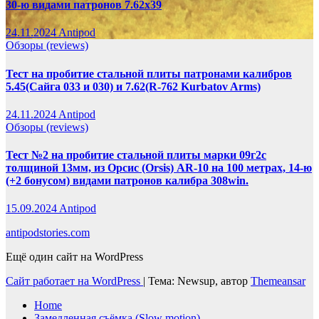
30-ю видами патронов 7.62х39
24.11.2024
Antipod
Обзоры (reviews)
Тест на пробитие стальной плиты патронами калибров
5.45(Сайга 033 и 030) и 7.62(R-762 Kurbatov Arms)
24.11.2024
Antipod
Обзоры (reviews)
Тест №2 на пробитие стальной плиты марки 09г2с
толщиной 13мм, из Орсис (Orsis) AR-10 на 100 метрах, 14-ю
(+2 бонусом) видами патронов калибра 308win.
15.09.2024
Antipod
antipodstories.com
Ещё один сайт на WordPress
Сайт работает на WordPress
|
Тема: Newsup, автор
Themeansar
Home
Замедленная съёмка (Slow motion)