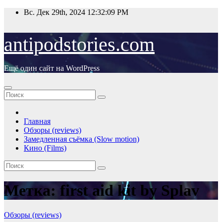
Перейти
Вс. Дек 29th, 2024
12:32:09 PM
к
содержимому
antipodstories.com
Ещё один сайт на WordPress
Главная
Обзоры (reviews)
Замедленная съёмка (Slow motion)
Кино (Films)
Метка:
first aid kit by Splav
Обзоры (reviews)