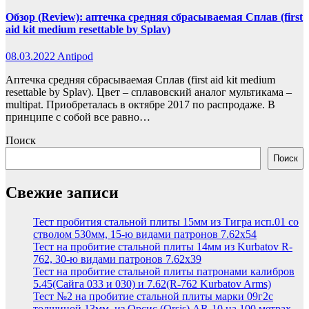
Обзор (Review): аптечка средняя сбрасываемая Сплав (first
aid kit medium resettable by Splav)
08.03.2022
Antipod
Аптечка средняя сбрасываемая Сплав (first aid kit medium
resettable by Splav). Цвет – сплавовский аналог мультикама –
multipat. Приобреталась в октябре 2017 по распродаже. В
принципе с собой все равно…
Поиск
Поиск
Свежие записи
Тест пробития стальной плиты 15мм из Тигра исп.01 со
стволом 530мм, 15-ю видами патронов 7.62х54
Тест на пробитие стальной плиты 14мм из Kurbatov R-
762, 30-ю видами патронов 7.62х39
Тест на пробитие стальной плиты патронами калибров
5.45(Сайга 033 и 030) и 7.62(R-762 Kurbatov Arms)
Тест №2 на пробитие стальной плиты марки 09г2с
толщиной 13мм, из Орсис (Orsis) AR-10 на 100 метрах,