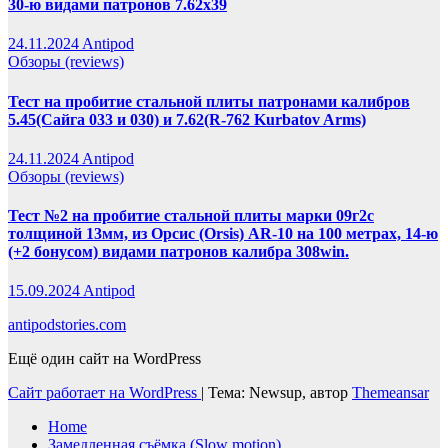
30-ю видами патронов 7.62х39
24.11.2024
Antipod
Обзоры (reviews)
Тест на пробитие стальной плиты патронами калибров
5.45(Сайга 033 и 030) и 7.62(R-762 Kurbatov Arms)
24.11.2024
Antipod
Обзоры (reviews)
Тест №2 на пробитие стальной плиты марки 09г2с
толщиной 13мм, из Орсис (Orsis) AR-10 на 100 метрах, 14-ю
(+2 бонусом) видами патронов калибра 308win.
15.09.2024
Antipod
antipodstories.com
Ещё один сайт на WordPress
Сайт работает на WordPress
|
Тема: Newsup, автор
Themeansar
Home
Замедленная съёмка (Slow motion)