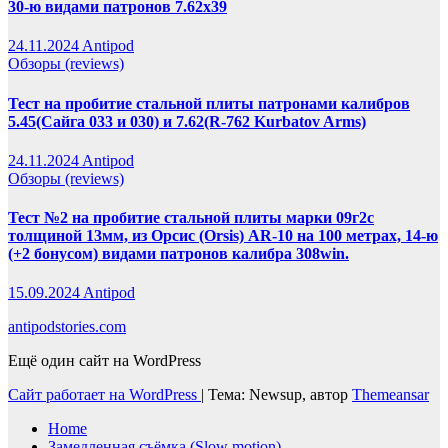
30-ю видами патронов 7.62х39
24.11.2024
Antipod
Обзоры (reviews)
Тест на пробитие стальной плиты патронами калибров
5.45(Сайга 033 и 030) и 7.62(R-762 Kurbatov Arms)
24.11.2024
Antipod
Обзоры (reviews)
Тест №2 на пробитие стальной плиты марки 09г2с
толщиной 13мм, из Орсис (Orsis) AR-10 на 100 метрах, 14-ю
(+2 бонусом) видами патронов калибра 308win.
15.09.2024
Antipod
antipodstories.com
Ещё один сайт на WordPress
Сайт работает на WordPress
|
Тема: Newsup, автор
Themeansar
Home
Замедленная съёмка (Slow motion)