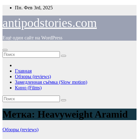
Перейти
Пн. Фев 3rd, 2025
к
содержимому
antipodstories.com
Ещё один сайт на WordPress
Главная
Обзоры (reviews)
Замедленная съёмка (Slow motion)
Кино (Films)
Метка:
Heavyweight Aramid
Обзоры (reviews)