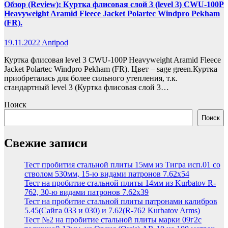
Обзор (Review): Куртка флисовая слой 3 (level 3) CWU-100P
Heavyweight Aramid Fleece Jacket Polartec Windpro Pekham
(FR).
19.11.2022
Antipod
Куртка флисовая level 3 CWU-100P Heavyweight Aramid Fleece
Jacket Polartec Windpro Pekham (FR). Цвет – sage green.Куртка
приобреталась для более сильного утепления, т.к.
стандартный level 3 (Куртка флисовая слой 3…
Поиск
Поиск
Свежие записи
Тест пробития стальной плиты 15мм из Тигра исп.01 со
стволом 530мм, 15-ю видами патронов 7.62х54
Тест на пробитие стальной плиты 14мм из Kurbatov R-
762, 30-ю видами патронов 7.62х39
Тест на пробитие стальной плиты патронами калибров
5.45(Сайга 033 и 030) и 7.62(R-762 Kurbatov Arms)
Тест №2 на пробитие стальной плиты марки 09г2с