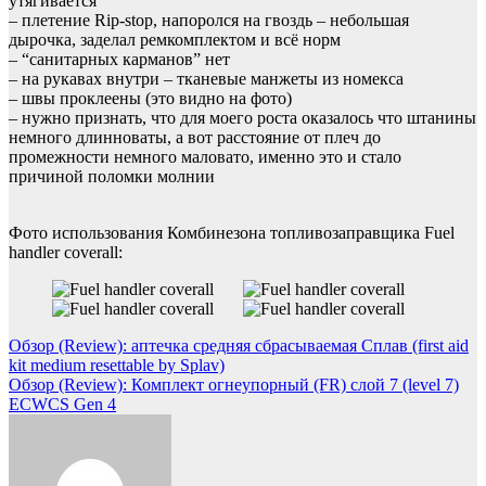
утягивается
– плетение Rip-stop, напоролся на гвоздь – небольшая
дырочка, заделал ремкомплектом и всё норм
– “санитарных карманов” нет
– на рукавах внутри – тканевые манжеты из номекса
– швы проклеены (это видно на фото)
– нужно признать, что для моего роста оказалось что штанины
немного длинноваты, а вот расстояние от плеч до
промежности немного маловато, именно это и стало
причиной поломки молнии
Фото использования Комбинезона топливозаправщика Fuel
handler coverall:
Навигация
Обзор (Review): аптечка средняя сбрасываемая Сплав (first aid
kit medium resettable by Splav)
по
Обзор (Review): Комплект огнеупорный (FR) слой 7 (level 7)
записям
ECWCS Gen 4