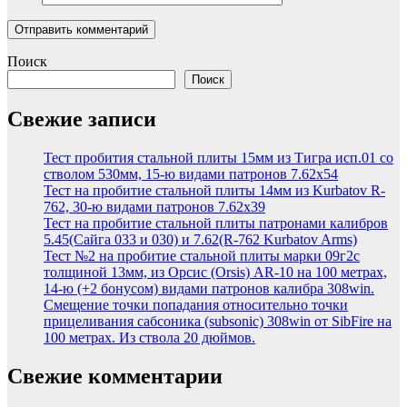
Поиск
Поиск
Свежие записи
Тест пробития стальной плиты 15мм из Тигра исп.01 со
стволом 530мм, 15-ю видами патронов 7.62х54
Тест на пробитие стальной плиты 14мм из Kurbatov R-
762, 30-ю видами патронов 7.62х39
Тест на пробитие стальной плиты патронами калибров
5.45(Сайга 033 и 030) и 7.62(R-762 Kurbatov Arms)
Тест №2 на пробитие стальной плиты марки 09г2с
толщиной 13мм, из Орсис (Orsis) AR-10 на 100 метрах,
14-ю (+2 бонусом) видами патронов калибра 308win.
Смещение точки попадания относительно точки
прицеливания сабсоника (subsonic) 308win от SibFire на
100 метрах. Из ствола 20 дюймов.
Свежие комментарии