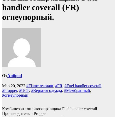
handler coverall (FR)
огнеупорный.
От
Antipod
Мар 20, 2022
#Flame resistant
,
#FR
,
#Fuel handler coverall
,
#Propper
,
#UCP
,
#Верхняя одежда
,
#Мембранный
,
#огнеупорный
Комбинезон топливозаправщика Fuel handler coverall.
Производитель – Propper.