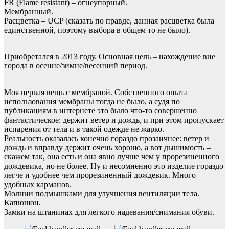
FR (Flame resistant) – огнеупорный.
Мембранный.
Расцветка – UCP (cказать по правде, данная расцветка была
единственной, поэтому выбора в общем то не было).
Приобретался в 2013 году. Основная цель – нахождение вне
города в осенне/зимне/весенний период.
Моя первая вещь с мембраной. Собственного опыта
использования мембраны тогда не было, а судя по
публикациям в интернете это было что-то совершенно
фантастическое: держит ветер и дождь, и при этом пропускает
испарения от тела и в такой одежде не жарко.
Реальность оказалась конечно гораздо прозаичнее: ветер и
дождь и вправду держит очень хорошо, а вот дышимость –
скажем так, она есть и она явно лучше чем у прорезиненного
дождевика, но не более. Ну и несомненно это изделие гораздо
легче и удобнее чем прорезиненный дождевик. Много
удобных карманов.
Молнии подмышками для улучшения вентиляции тела.
Капюшон.
Замки на штанинах для легкого надевания/снимания обуви.